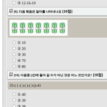
⑤ 12-16-19
[10점]
[9]. 다음 묶음은 얼마를 나타내나요
① 10
② 20
③ 30
④ 70
⑤ 80
[10점]
[10]. 다음중 ()안에 들어 갈 수가 아닌 것은 어느 것인가요?
35-( ) -( )-( )-( )-()-41
① 40
② 39
③ 38