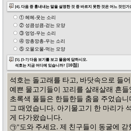
[4]. 다음 중 흉내내는 말을 설명한 것 중 바르지 못한 것은 어느 것인가
① 헤헤-웃는 소리
② 성큼성큼-걷는 모양
③ 엉엉-우는 소리
④ 깡총깡총-우는 소리
⑤ 오물오물-먹는 모양
[5]. [5-7] 다음 보기를 보고 물음에 답하시오.
[10점]
석호는 지금 어디에 있습니까?
석호는 돌고래를 타고, 바닷속으로 들
예쁜 물고기들이 꼬리를 살래살래 흔들
초록색 풀들은 한들한들 춤을 주었습니
그 때였습니다. 아기물고기 한 마리가 
게 다가왔습니다.
㉠"도와 주세요. 제 친구들이 동굴에 갇