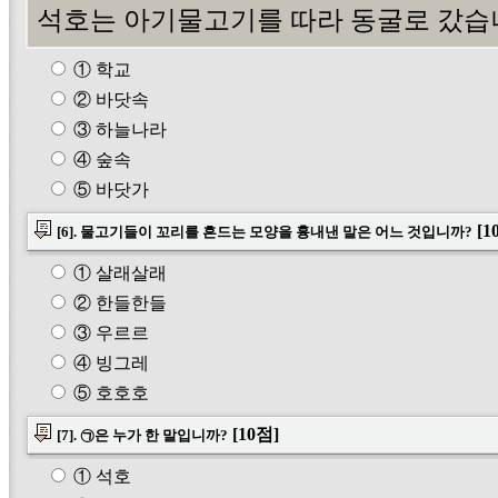
석호는 아기물고기를 따라 동굴로 갔습
① 학교
② 바닷속
③ 하늘나라
④ 숲속
⑤ 바닷가
[1
[6]. 물고기들이 꼬리를 흔드는 모양을 흉내낸 말은 어느 것입니까?
① 살래살래
② 한들한들
③ 우르르
④ 빙그레
⑤ 호호호
[10점]
[7]. ㉠은 누가 한 말입니까?
① 석호