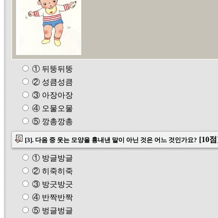
① 뒤뚱뒤뚱
② 성큼성큼
③ 아장아장
④ 오물오물
⑤ 깡총깡총
[10점
[3]. 다음 중 웃는 모양을 흉내낸 말이 아닌 것은 어느 것인가요?
① 방글방글
② 히죽히죽
③ 방긋방긋
④ 반짝반짝
⑤ 벙글벙글