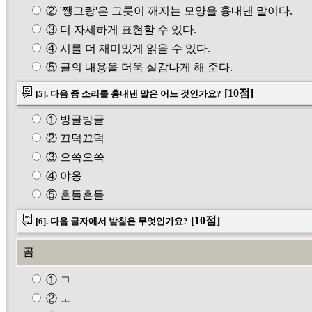
② '쨍그랑'은 그릇이 깨지는 모양을 흉내낸 말이다.
③ 더 자세하게 표현할 수 있다.
④ 시를 더 재미있게 읽을 수 있다.
⑤ 글의 내용을 더욱 실감나게 해 준다.
[10점]
[5]. 다음 중 소리를 흉내낸 말은 어느 것인가요?
① 방글방글
② 끄덕끄덕
③ 으쓱으쓱
④ 야옹
⑤ 흔들흔들
[10점]
[6]. 다음 글자에서 받침은 무엇인가요?
곰
① ㄱ
② ㅗ